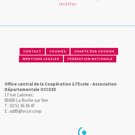
recettes
CONTACT
COOKIES
CHARTE DES COOKIES
MENTIONS LÉGALES
FÉDÉRATION NATIONALE
Office central de la Coopération à l'Ecole - Association
Départementale OCCE85
17 rue Laënnec
85000 La Roche sur Yon
T : 02 51 36 36 47
E : ad85@occe.coop