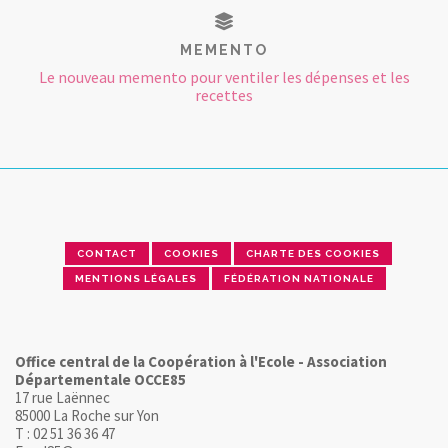
MEMENTO
Le nouveau memento pour ventiler les dépenses et les
recettes
CONTACT
COOKIES
CHARTE DES COOKIES
MENTIONS LÉGALES
FÉDÉRATION NATIONALE
Office central de la Coopération à l'Ecole - Association
Départementale OCCE85
17 rue Laënnec
85000 La Roche sur Yon
T : 02 51 36 36 47