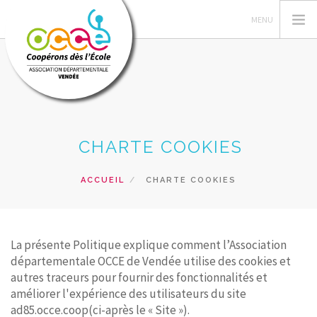
L'OCCE
CHARTE COOKIES
C'EST QUOI UNE COOPERATIVE
GERER SA COOPERATIVE
ACCUEIL
CHARTE COOKIES
ACTIONS
RESSOURCES
PRETS ET SERVICES
La présente Politique explique comment l’Association
départementale OCCE de Vendée utilise des cookies et
RECHERCHER
autres traceurs pour fournir des fonctionnalités et
améliorer l'expérience des utilisateurs du site
CONTACT
ad85.occe.coop(ci-après le « Site »).