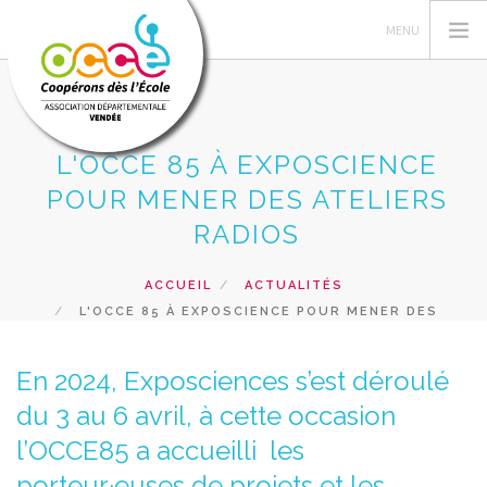
L'OCCE 85 À EXPOSCIENCE
L'OCCE
POUR MENER DES ATELIERS
C'EST QUOI UNE COOPERATIVE
RADIOS
GERER SA COOPERATIVE
ACCUEIL
ACTUALITÉS
ACTIONS
L'OCCE 85 À EXPOSCIENCE POUR MENER DES
RESSOURCES
ATELIERS RADIOS
PRETS ET SERVICES
En 2024, Exposciences s’est déroulé
du 3 au 6 avril, à cette occasion
RECHERCHER
l’OCCE85 a accueilli les
CONTACT
porteur·euses de projets et les