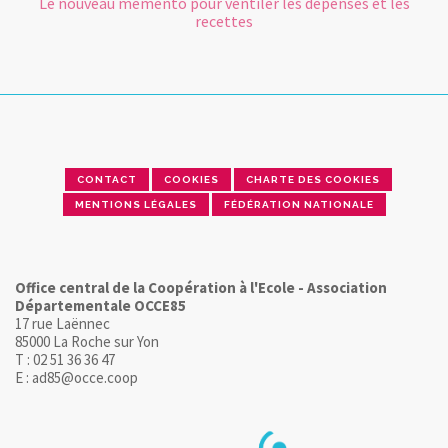
Le nouveau memento pour ventiler les dépenses et les
recettes
CONTACT
COOKIES
CHARTE DES COOKIES
MENTIONS LÉGALES
FÉDÉRATION NATIONALE
Office central de la Coopération à l'Ecole - Association
Départementale OCCE85
17 rue Laënnec
85000 La Roche sur Yon
T : 02 51 36 36 47
E : ad85@occe.coop