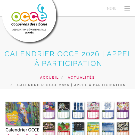
CALENDRIER OCCE 2026 | APPEL
L'OCCE
À PARTICIPATION
C'EST QUOI UNE COOPERATIVE
GERER SA COOPERATIVE
ACCUEIL
ACTUALITÉS
ACTIONS
CALENDRIER OCCE 2026 | APPEL À PARTICIPATION
RESSOURCES
PRETS ET SERVICES
RECHERCHER
CONTACT