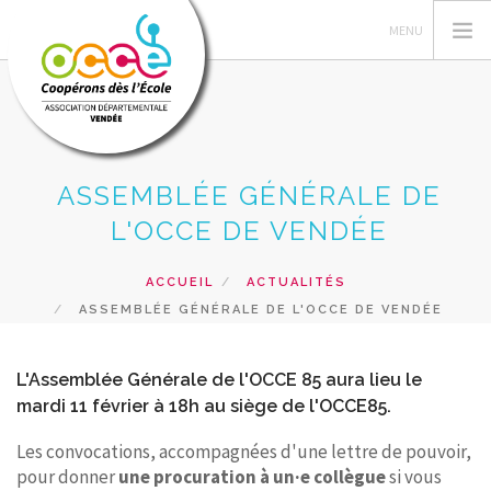
ASSEMBLÉE GÉNÉRALE DE
L'OCCE
L'OCCE DE VENDÉE
C'EST QUOI UNE COOPERATIVE
GERER SA COOPERATIVE
ACCUEIL
ACTUALITÉS
ACTIONS
ASSEMBLÉE GÉNÉRALE DE L'OCCE DE VENDÉE
RESSOURCES
PRETS ET SERVICES
L'Assemblée Générale de l'OCCE 85 aura lieu le
mardi 11 février à 18h au siège de l'OCCE85.
RECHERCHER
Les convocations, accompagnées d'une lettre de pouvoir,
CONTACT
pour donner
une procuration à un·e collègue
si vous