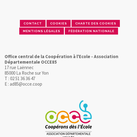
CONTACT
COOKIES
CHARTE DES COOKIES
MENTIONS LÉGALES
FÉDÉRATION NATIONALE
Office central de la Coopération à l'Ecole - Association
Départementale OCCE85
17 rue Laënnec
85000 La Roche sur Yon
T : 02 51 36 36 47
E : ad85@occe.coop