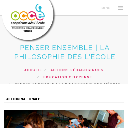
PENSER ENSEMBLE | LA
L'OCCE
PHILOSOPHIE DÈS L'ÉCOLE
C'EST QUOI UNE COOPERATIVE
GERER SA COOPERATIVE
ACCUEIL
ACTIONS PÉDAGOGIQUES
EDUCATION CITOYENNE
ACTIONS
PENSER ENSEMBLE | LA PHILOSOPHIE DÈS L'ÉCOLE
RESSOURCES
PRETS ET SERVICES
ACTION NATIONALE
RECHERCHER
CONTACT